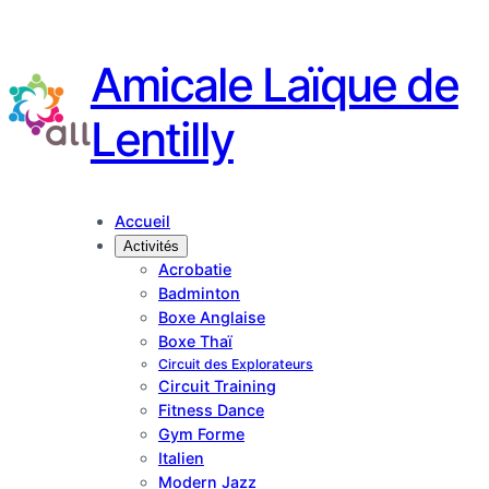
Amicale Laïque de
Lentilly
Accueil
Activités
Acrobatie
Badminton
Boxe Anglaise
Boxe Thaï
Circuit des Explorateurs
Circuit Training
Fitness Dance
Gym Forme
Italien
Modern Jazz