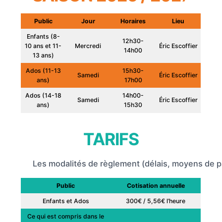
Public
Jour
Horaires
Lieu
Enfants (8-
12h30-
10 ans et 11-
Mercredi
Éric Escoffier
14h00
13 ans)
Ados (11-13
15h30-
Samedi
Éric Escoffier
ans)
17h00
Ados (14-18
14h00-
Samedi
Éric Escoffier
ans)
15h30
TARIFS
Les modalités de règlement (délais, moyens de p
Public
Cotisation annuelle
Enfants et Ados
300€ / 5,56€ l’heure
Ce qui est compris dans le