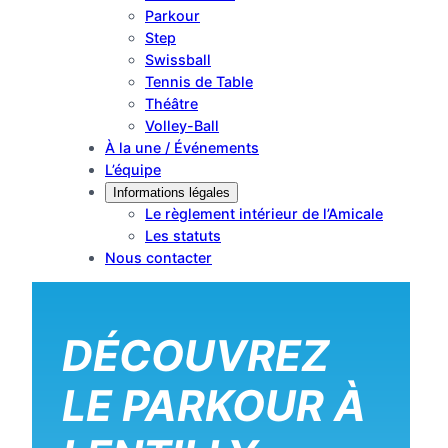
Parkour
Step
Swissball
Tennis de Table
Théâtre
Volley-Ball
À la une / Événements
L’équipe
Informations légales
Le règlement intérieur de l’Amicale
Les statuts
Nous contacter
DÉCOUVREZ
LE PARKOUR À