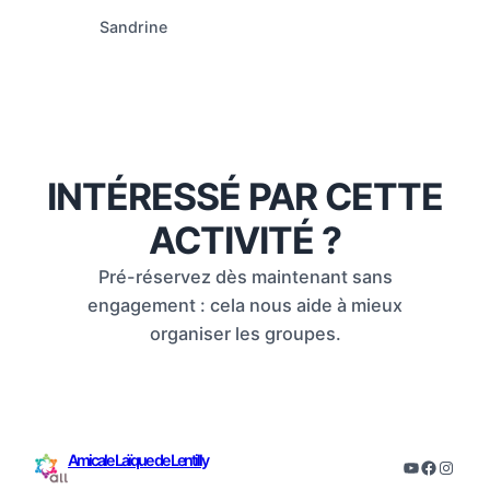
Sandrine
INTÉRESSÉ PAR CETTE
ACTIVITÉ ?
Pré-réservez dès maintenant sans
engagement : cela nous aide à mieux
organiser les groupes.
Amicale Laïque de Lentilly
YouTube
Facebo
Insta